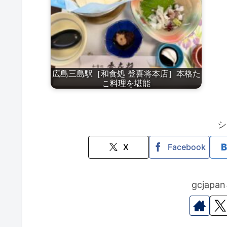
広島三島駅［和食処 登喜将本店］本格た
こ料理を堪能
シ
X
Facebook
gcjap