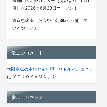
京都市内に勢力拡大中［あいよっ！円町
店］が2026年6月28日オープン！
東京恵比寿［たつや］朝8時から開いて
いるやきとん！
最近のコメント
大阪京橋の本格タイ料理「リトルバンコク」
に
ＹＯＫＯＹＡＭＡ
より
参加ランキング