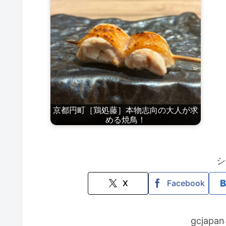
京都円町［鶏処藤］本物志向の大人が求
める焼鳥！
シ
X
Facebook
gcjap