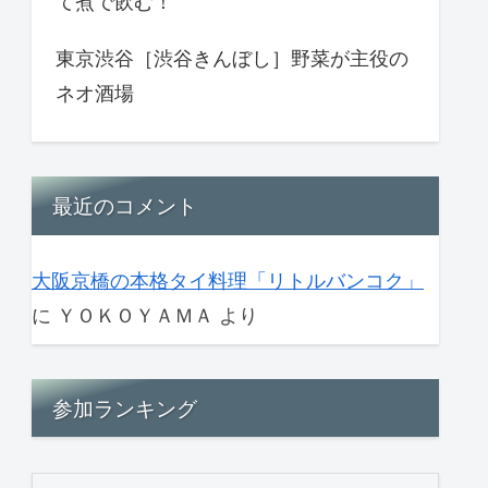
て煮で飲む！
東京渋谷［渋谷きんぼし］野菜が主役の
ネオ酒場
最近のコメント
大阪京橋の本格タイ料理「リトルバンコク」
に
ＹＯＫＯＹＡＭＡ
より
参加ランキング