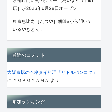
京都市内に勢力拡大中［あいよっ！円町
店］が2026年6月28日オープン！
東京恵比寿［たつや］朝8時から開いて
いるやきとん！
最近のコメント
大阪京橋の本格タイ料理「リトルバンコク」
に
ＹＯＫＯＹＡＭＡ
より
参加ランキング