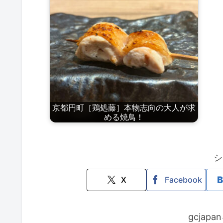
京都円町［鶏処藤］本物志向の大人が求
める焼鳥！
シ
X
Facebook
gcjap