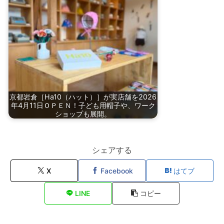
京都岩倉［Ha10（ハット）］が実店舗を2026
年4月11日ＯＰＥＮ！子ども用帽子や、ワーク
ショップも展開。
シェアする
X
Facebook
はてブ
LINE
コピー