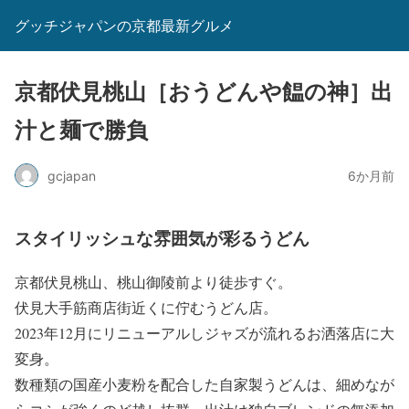
グッチジャパンの京都最新グルメ
京都伏見桃山［おうどんや饂の神］出
汁と麺で勝負
gcjapan
6か月前
スタイリッシュな雰囲気が彩るうどん
京都伏見桃山、桃山御陵前より徒歩すぐ。
伏見大手筋商店街近くに佇むうどん店。
2023年12月にリニューアルしジャズが流れるお洒落店に大
変身。
数種類の国産小麦粉を配合した自家製うどんは、細めなが