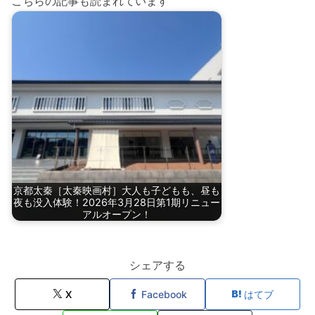
こちらの記事も読まれています
京都太秦［太秦映画村］大人も子どもも、昼も
夜も没入体験！2026年3月28日第1期リニュー
アルオープン！
シェアする
X
Facebook
はてブ