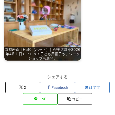
京都岩倉［Ha10（ハット）］が実店舗を2026
年4月11日ＯＰＥＮ！子ども用帽子や、ワーク
ショップも展開。
シェアする
X
Facebook
はてブ
LINE
コピー