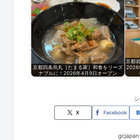
京都岩
京都四条烏丸［たまる家］和食をリーズ
202
ナブルに！2026年4月9日オープン
シ
X
Facebook
gcjap