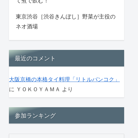
て煮で飲む！
東京渋谷［渋谷きんぼし］野菜が主役の
ネオ酒場
最近のコメント
大阪京橋の本格タイ料理「リトルバンコク」
に
ＹＯＫＯＹＡＭＡ
より
参加ランキング