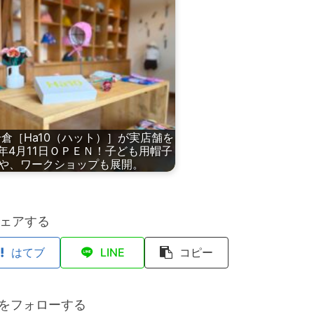
倉［Ha10（ハット）］が実店舗を
6年4月11日ＯＰＥＮ！子ども用帽子
や、ワークショップも展開。
ェアする
はてブ
LINE
コピー
anをフォローする