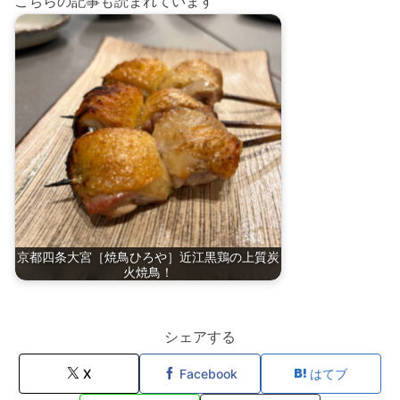
こちらの記事も読まれています
京都四条大宮［焼鳥ひろや］近江黒鶏の上質炭
火焼鳥！
シェアする
X
Facebook
はてブ