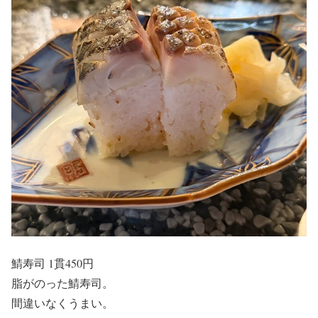
鯖寿司 1貫450円
脂がのった鯖寿司。
間違いなくうまい。