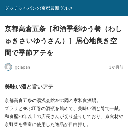
グッチジャパンの京都最新グルメ
京都高倉五条［和酒季彩ゆう餐（わし
ゅきさいゆうさん）］居心地良き空
間で季節アテを
gcjapan
3か月前
美味い酒と旨いアテ
京都高倉五条の湯浅会館2Fの隠れ家和食酒場。
ズラリと並ぶ圧巻の酒瓶を眺めて、美味い酒と肴で一献。
和食歴30年以上の店長さんが切り盛りしており、京食材や
京野菜を豊富に使用した逸品が目白押し。