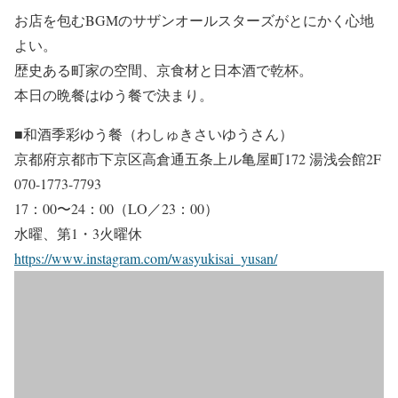
お店を包むBGMのサザンオールスターズがとにかく心地
よい。
歴史ある町家の空間、京食材と日本酒で乾杯。
本日の晩餐はゆう餐で決まり。
■和酒季彩ゆう餐（わしゅきさいゆうさん）
京都府京都市下京区高倉通五条上ル亀屋町172 湯浅会館2F
070-1773-7793
17：00〜24：00（LO／23：00）
水曜、第1・3火曜休
https://www.instagram.com/wasyukisai_yusan/