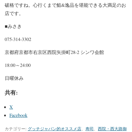
破格ですね。心行くまで鮨&逸品を堪能できる大満足のお
店です。
■みさき
075-314-3302
京都府京都市右京区西院矢掛町28-2 シンワ会館
18:00～24:00
日曜休み
共有:
X
Facebook
カテゴリー:
グッチジャパン的オススメ店
、
寿司
、
西院・西大路御