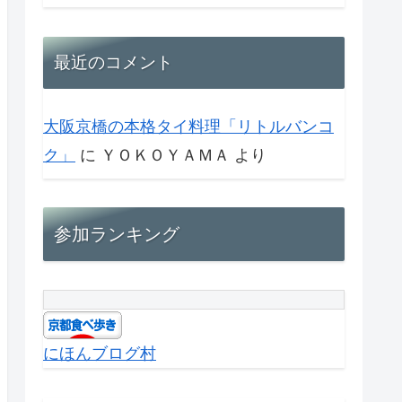
最近のコメント
大阪京橋の本格タイ料理「リトルバンコ
ク」
に
ＹＯＫＯＹＡＭＡ
より
参加ランキング
にほんブログ村