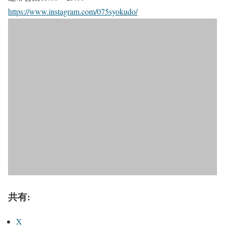
https://www.instagram.com/075syokudo/
共有:
X