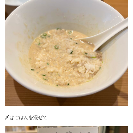
〆はごはんを混ぜて