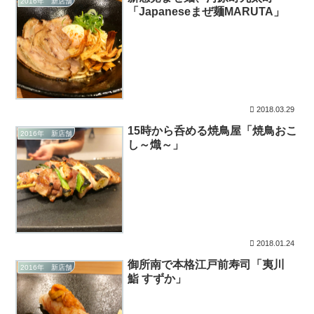
2016年 新店舗
「Japaneseまぜ麺MARUTA」
2018.03.29
15時から呑める焼鳥屋「焼鳥おこ
2016年 新店舗
し～熾～」
2018.01.24
御所南で本格江戸前寿司「夷川
2016年 新店舗
鮨 すずか」