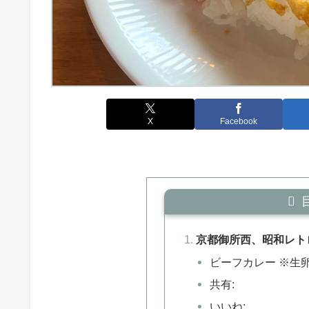
X
Facebook
京都御所西、昭和レト
ビーフカレー ※生卵の
共有:
いいね: