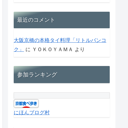
最近のコメント
大阪京橋の本格タイ料理「リトルバンコ
ク」
に
ＹＯＫＯＹＡＭＡ
より
参加ランキング
にほんブログ村