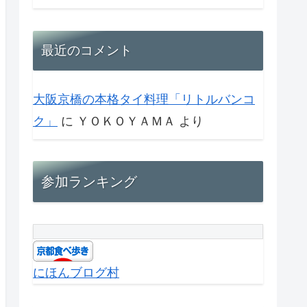
最近のコメント
大阪京橋の本格タイ料理「リトルバンコ
ク」
に
ＹＯＫＯＹＡＭＡ
より
参加ランキング
にほんブログ村