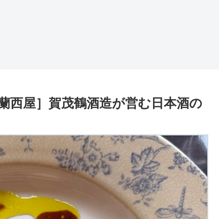
蘭西屋］賀茂鶴酒造が営む日本酒の