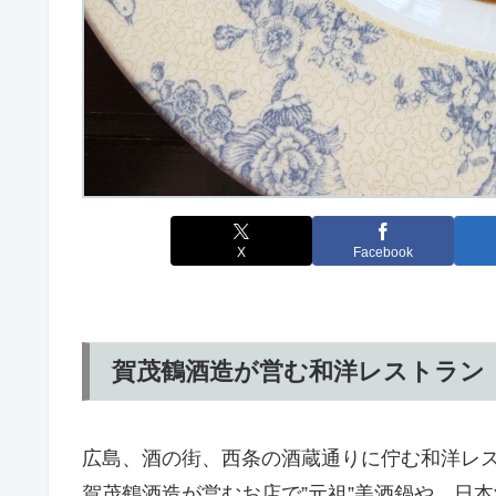
X
Facebook
賀茂鶴酒造が営む和洋レストラン
広島、酒の街、西条の酒蔵通りに佇む和洋レ
賀茂鶴酒造が営むお店で”元祖”美酒鍋や、日