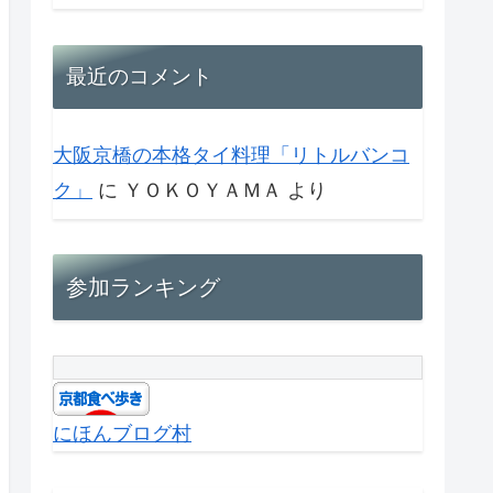
最近のコメント
大阪京橋の本格タイ料理「リトルバンコ
ク」
に
ＹＯＫＯＹＡＭＡ
より
参加ランキング
にほんブログ村