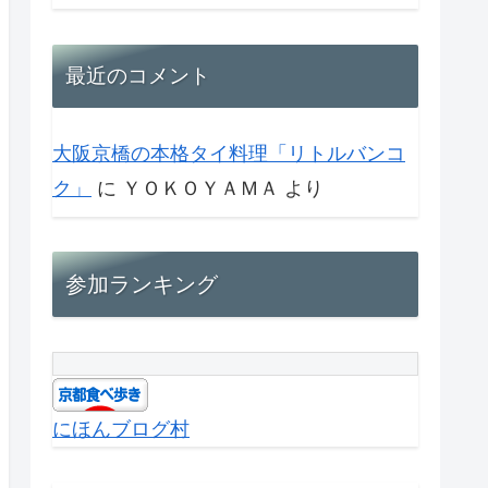
最近のコメント
大阪京橋の本格タイ料理「リトルバンコ
ク」
に
ＹＯＫＯＹＡＭＡ
より
参加ランキング
にほんブログ村