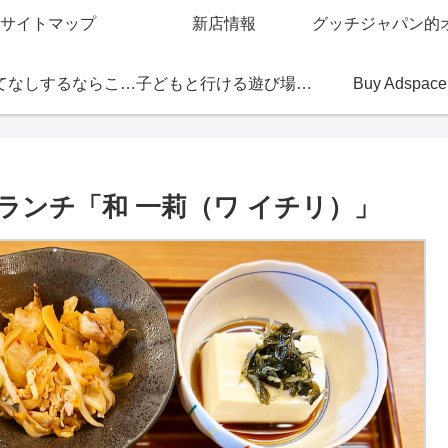
サイトマップ
新店情報
おもてなしするならこの店
子どもと行ける遊び場・お店
Buy Adspace
円ランチ「和 一莉（ワ イチリ）」