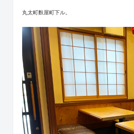
丸太町麩屋町下ル。