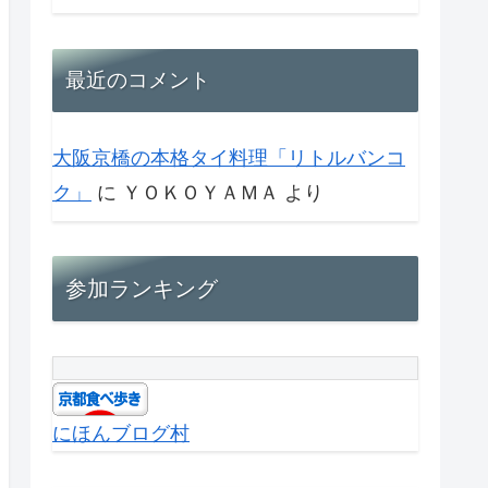
最近のコメント
大阪京橋の本格タイ料理「リトルバンコ
ク」
に
ＹＯＫＯＹＡＭＡ
より
参加ランキング
にほんブログ村