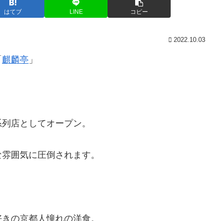
はてブ
LINE
コピー
2022.10.03
「
麒麟亭
」
系列店としてオープン。
な雰囲気に圧倒されます。
好きの京都人憧れの洋食。