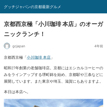
グッチジャパンの京都最新グルメ
京都西京極「小川珈琲 本店」のオーガ
ニックランチ！
gcjapan
4年前
京都西京極「
小川珈琲 本店
」
昭和27年創業の老舗珈琲店。京都にはエシカルコーヒーの
みをラインアップする堺町錦を始め、京都駅や三条などに
展開しています。また東京や埼玉、滋賀にもありますよ。
本日は本店へ。