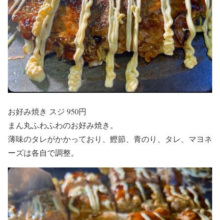
お好み焼き スジ 950円
まん丸ふわふわのお好み焼き。
薄味のタレがかかっており、鰹節、青のり、タレ、マヨネ
ーズは各自で調整。