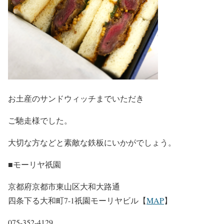
お土産のサンドウィッチまでいただき
ご馳走様でした。
大切な方などと素敵な鉄板にいかがでしょう。
■モーリヤ祇園
京都府京都市東山区大和大路通
四条下る大和町7-1祇園モーリヤビル【
MAP
】
075-352-4129