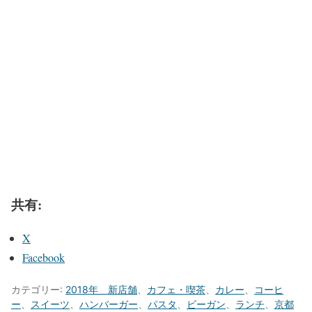
共有:
X
Facebook
カテゴリー:
2018年 新店舗
、
カフェ・喫茶
、
カレー
、
コーヒ
ー
、
スイーツ
、
ハンバーガー
、
パスタ
、
ビーガン
、
ランチ
、
京都