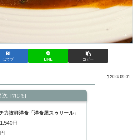
はてブ
LINE
コピー
2024.09.01
目次
チ力抜群洋食「洋食屋スゥリール」
1,540円
8円