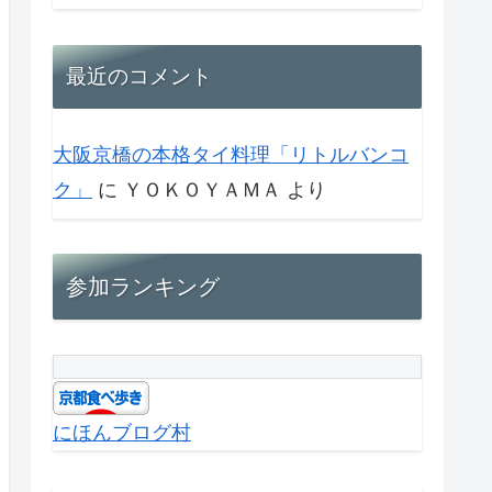
最近のコメント
大阪京橋の本格タイ料理「リトルバンコ
ク」
に
ＹＯＫＯＹＡＭＡ
より
参加ランキング
にほんブログ村