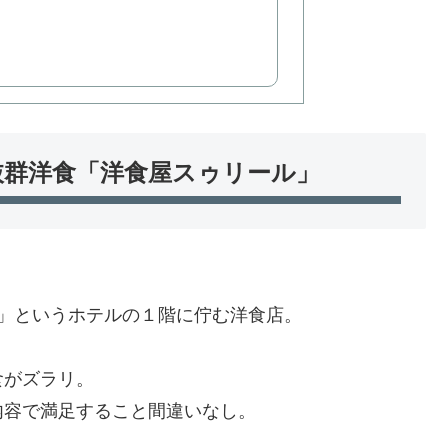
抜群洋食「洋食屋スゥリール」
NARI」というホテルの１階に佇む洋食店。
食がズラリ。
内容で満足すること間違いなし。