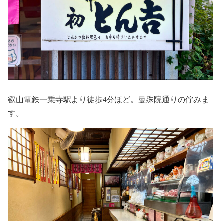
叡山電鉄一乗寺駅より徒歩4分ほど。曼殊院通りの佇みま
す。