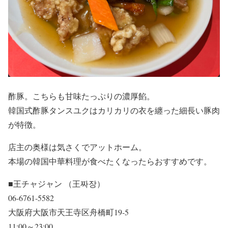
酢豚。こちらも甘味たっぷりの濃厚餡。
韓国式酢豚タンスユクはカリカリの衣を纏った細長い豚肉
が特徴。
店主の奥様は気さくでアットホーム。
本場の韓国中華料理が食べたくなったらおすすめです。
■王チャジャン （王짜장）
06-6761-5582
大阪府大阪市天王寺区舟橋町19-5
11:00～23:00