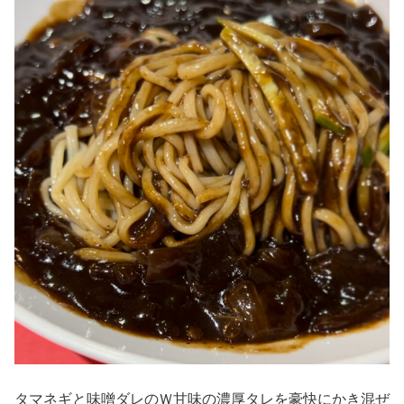
タマネギと味噌ダレのＷ甘味の濃厚タレを豪快にかき混ぜ