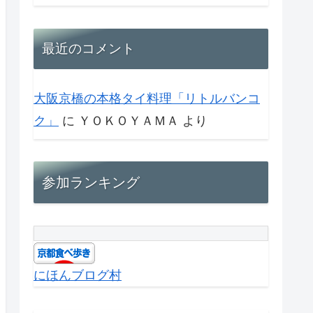
最近のコメント
大阪京橋の本格タイ料理「リトルバンコ
ク」
に
ＹＯＫＯＹＡＭＡ
より
参加ランキング
にほんブログ村