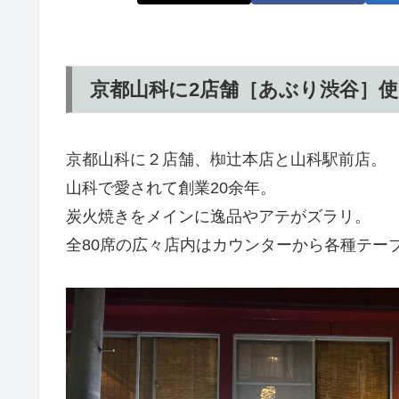
京都山科に2店舗［あぶり渋谷］
京都山科に２店舗、椥辻本店と山科駅前店。
山科で愛されて創業20余年。
炭火焼きをメインに逸品やアテがズラリ。
全80席の広々店内はカウンターから各種テー