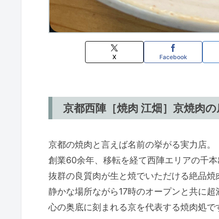
X
Facebook
京都西陣［焼肉 江畑］京焼肉
京都の焼肉と言えば名前の挙がる実力店。
創業60余年、移転を経て西陣エリアの千
抜群の良質肉が生と焼でいただける絶品焼
静かな場所ながら17時のオープンと共に超
心の奥底に刻まれる京を代表する焼肉処で