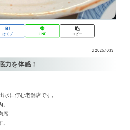
はてブ
LINE
コピー
2025.10.13
の底力を体感！
本出水に佇む老舗店です。
肉。
満席。
す。