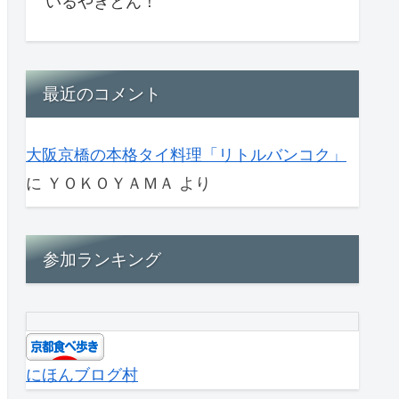
いるやきとん！
最近のコメント
大阪京橋の本格タイ料理「リトルバンコク」
に
ＹＯＫＯＹＡＭＡ
より
参加ランキング
にほんブログ村