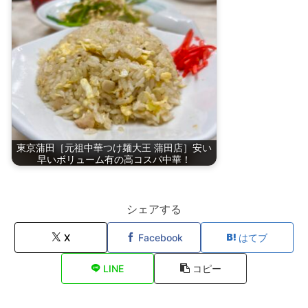
東京蒲田［元祖中華つけ麺大王 蒲田店］安い
早いボリューム有の高コスパ中華！
シェアする
X
Facebook
はてブ
LINE
コピー