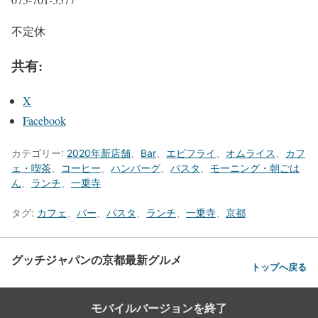
不定休
共有:
X
Facebook
カテゴリー:
2020年新店舗
、
Bar
、
エビフライ
、
オムライス
、
カフ
ェ・喫茶
、
コーヒー
、
ハンバーグ
、
パスタ
、
モーニング・朝ごは
ん
、
ランチ
、
一乗寺
タグ:
カフェ
、
バー
、
パスタ
、
ランチ
、
一乗寺
、
京都
グッチジャパンの京都最新グルメ
トップへ戻る
モバイルバージョンを終了