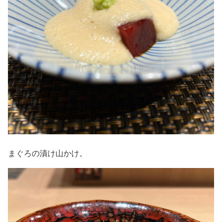
まぐろの漬け山かけ。