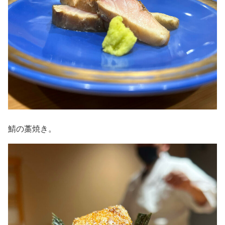
鯖の藁焼き。