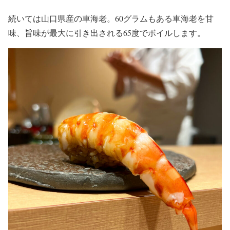
続いては山口県産の車海老。60グラムもある車海老を甘
味、旨味が最大に引き出される65度でボイルします。