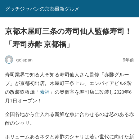
グッチジャパンの京都最新グルメ
京都木屋町三条の寿司仙人監修寿司！
「寿司赤酢 京都福」
gcjapan
6年前
寿司業界で知る人ぞ知る寿司仙人さん監修「赤酢グルー
プ」が京都初出店。木屋町三条上ル、エンパイアビル8階
の改装鉄板焼「
素福
」の奥個室を寿司店に改装し2020年6
月1日オープン！
全国各地から仕入れる新鮮な魚に合わせるのは芯のある赤
酢のシャリ。
ボリュームあるネタと赤酢のシャリは若い世代に向けた新