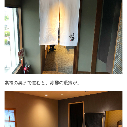
素福の奥まで進むと、赤酢の暖簾が。