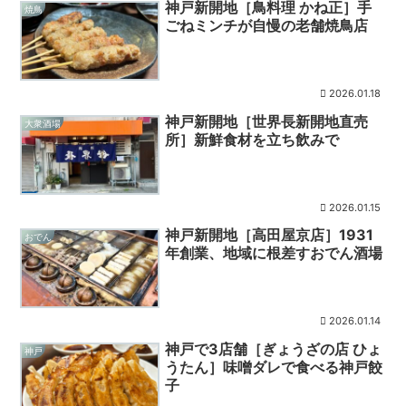
神戸新開地［鳥料理 かね正］手
焼鳥
ごねミンチが自慢の老舗焼鳥店
2026.01.18
神戸新開地［世界長新開地直売
大衆酒場
所］新鮮食材を立ち飲みで
2026.01.15
神戸新開地［高田屋京店］1931
おでん
年創業、地域に根差すおでん酒場
2026.01.14
神戸で3店舗［ぎょうざの店 ひょ
神戸
うたん］味噌ダレで食べる神戸餃
子