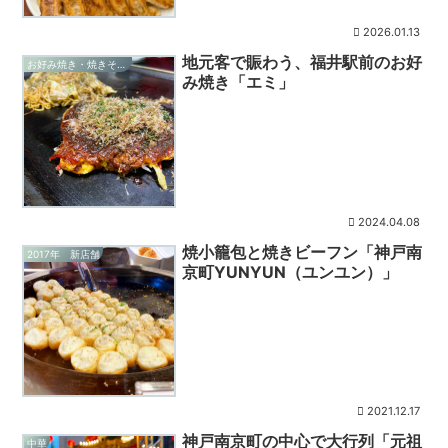
2026.01.13
地元客で賑わう、福井駅前のお好
お好み焼き・焼きそば・たこ焼き
み焼き「エミ」
2024.04.08
焼小籠包と焼きビーフン「神戸南
2017年 新店舗
京町YUNYUN（ユンユン）」
2021.12.17
神戸南京町の中心で大行列「元祖
中華