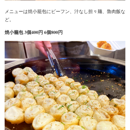
メニューは焼小籠包にビーフン、汁なし担々麺、魯肉飯な
ど。
焼小籠包 3個400円 6個800円