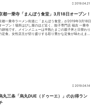
2019.04.21
京都一乗寺「まんぼう食堂」3月18日オープン！
京都一乗寺ラーメン街道に「まんぼう食堂」が2019年3月18日
オープン！場所はびし屋のほど近く、餃子専門店 福吉 一乗寺
の跡地です。メインメニューは半熟たまごの親子丼と日替わり
の定食。女性店主が切り盛りする彩り豊かな定食が味わえま
す。ラーメ...
2019.04.14
烏丸三条「烏丸DUE（ドゥーエ）」のお得ラン
チ