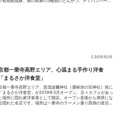
や長期熟成豚、南の島豚の3種類のとんかつ、デミハンバー
グ、ビフカツな...
2019.10.15
京都一乗寺高野エリア、心温まる手作り洋食
「まるさか洋食堂」
京都一乗寺高野エリア、賀茂波爾神社（通称赤の宮神社）前に
「まるさか洋食堂」が2019年3月オープン。元々カフェがあっ
た場所に隠れ家洋食屋として開店。オープン直後から満席にな
る隠れた名店です。場所は一乗寺のラーメン通り西側の道沿い
で地元の方が...