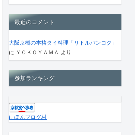
最近のコメント
大阪京橋の本格タイ料理「リトルバンコク」
に
ＹＯＫＯＹＡＭＡ
より
参加ランキング
にほんブログ村