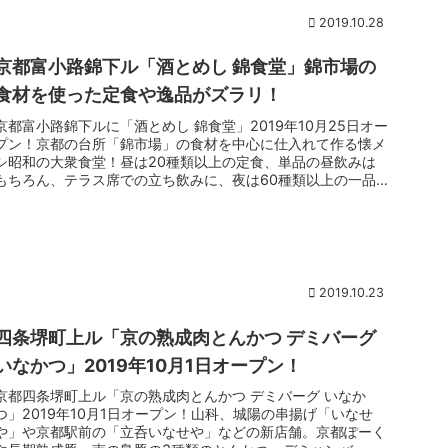
2019.10.28
京都富小路錦下ル「酒とめし 錦食堂」錦市場の
食材を使った定食や逸品がズラリ！
京都富小路錦下ルに「酒とめし 錦食堂」2019年10月25日オー
プン！京都の台所「錦市場」の食材を中心に仕入れて作る懐メ
シ昭和の大衆食堂！昼は20種類以上の定食、単品の昼飲みは
もちろん、テラス席での立ち飲みに、夜は60種類以上の一品
料理が味...
2019.10.23
四条堺町上ル「京の熟成肉とんかつ デミバーグ
いなかつ」2019年10月1日オープン！
京都四条堺町上ル「京の熟成肉とんかつ デミバーグ いなか
つ」2019年10月1日オープン！山科、城陽の串揚げ「いなせ
や」や京都駅前の「立呑いなせや」などの新店舗。京都ぽーく