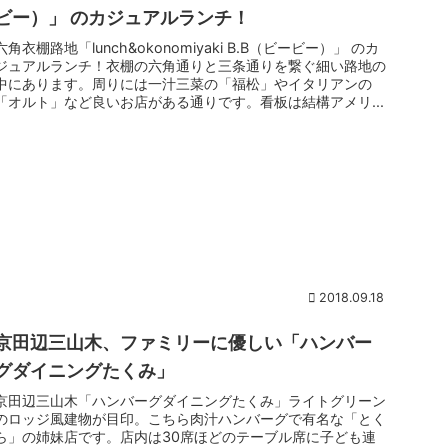
ビー）」 のカジュアルランチ！
六角衣棚路地「lunch&okonomiyaki B.B（ビービー）」 のカ
ジュアルランチ！衣棚の六角通りと三条通りを繋ぐ細い路地の
中にあります。周りには一汁三菜の「福松」やイタリアンの
「オルト」など良いお店がある通りです。看板は結構アメリ...
2018.09.18
京田辺三山木、ファミリーに優しい「ハンバー
グダイニングたくみ」
京田辺三山木「ハンバーグダイニングたくみ」ライトグリーン
のロッジ風建物が目印。こちら肉汁ハンバーグで有名な「とく
ら」の姉妹店です。店内は30席ほどのテーブル席に子ども連