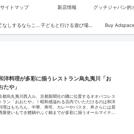
サイトマップ
新店情報
おもてなしするならこの店
子どもと行ける遊び場・お店
Buy Adspac
和洋料理が多彩に揃うレストラン烏丸夷川「お
おたや」
京都烏丸夷川西入ル、京都新聞社の隣に位置するオオバコレス
トラン「おおたや」！昭和感溢れる店内でいただけるのは和洋
料理はもちろん、中華、寿司、カレーやパスタ、丼さらには居
酒屋使いもでき鱧鍋やふぐ鍋までが多彩に揃うオールマイティ
ーなお店。ランチ...