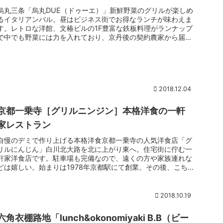
烏丸三条「烏丸DUE（ドゥーエ）」新鮮野菜のグリルが楽しめ
るイタリアンバル。昼はビジネス街でお得なランチが味わえま
す。レトロな洋館、文椿ビルの1F豊富な鉄板料理がランナップ
で中でも野菜には力を入れており、京丹後の契約農家から届く
採れたての野...
2018.12.04
京都一乗寺［グリルニンジン］本格洋食の一軒
家レストラン
自慢のデミで作り上げる本格洋食京都一乗寺の人気洋食店「グ
リルにんじん」白川北大路を北に上がり東へ。住宅街に佇む一
軒家洋食店です。駐車場も完備なので、遠くの方や家族連れな
どは嬉しい。始まりは1978年京都駅にて創業。その後、こち
らに移転され創業40年。厳選食材で作り上げる手作り洋食は
長年のファン多数。
2018.10.19
六角衣棚路地「lunch&okonomiyaki B.B（ビー