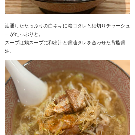
油通したたっぷりの白ネギに濃口タレと細切りチャーシュ
ーがたっぷりと。
スープは鶏スープに和出汁と醤油タレを合わせた背脂醤
油。