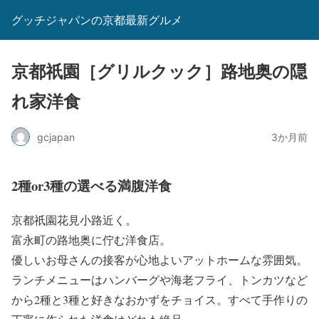
グッチジャパンの京都最新グルメ
京都祇園［グリルクック］路地奥の隠
れ家洋食
gcjapan
3か月前
2種or3種の選べる満腹洋食
京都祇園花見小路近く。
富永町の路地奥に佇む洋食店。
優しいお母さんの接客が心地よいアットホームな雰囲気。
ランチメニューはハンバーグや海老フライ、トンカツなど
から2種と3種と好きなおかずをチョイス。すべて手作りの