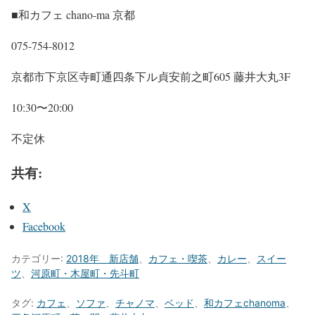
■和カフェ chano-ma 京都
075-754-8012
京都市下京区寺町通四条下ル貞安前之町605 藤井大丸3F
10:30〜20:00
不定休
共有:
X
Facebook
カテゴリー:
2018年 新店舗
、
カフェ・喫茶
、
カレー
、
スイー
ツ
、
河原町・木屋町・先斗町
タグ:
カフェ
、
ソファ
、
チャノマ
、
ベッド
、
和カフェchanoma
、