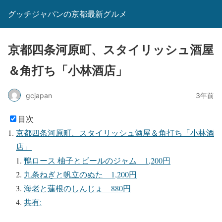
グッチジャパンの京都最新グルメ
京都四条河原町、スタイリッシュ酒屋
＆角打ち「小林酒店」
gcjapan
3年前
目次
京都四条河原町、スタイリッシュ酒屋＆角打ち「小林酒
店」
鴨ロース 柚子とビールのジャム 1,200円
九条ねぎと帆立のぬた 1,200円
海老と蓮根のしんじょ 880円
共有: