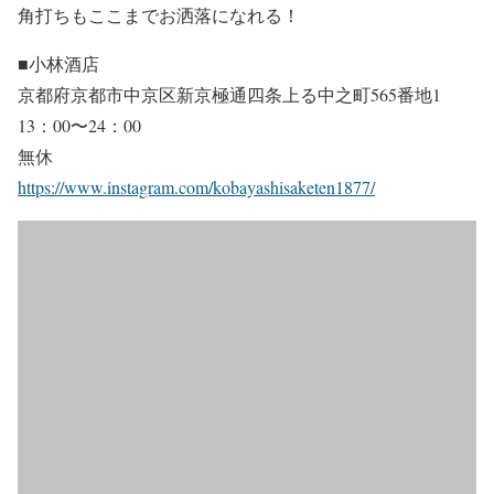
角打ちもここまでお洒落になれる！
■小林酒店
京都府京都市中京区新京極通四条上る中之町565番地1
13：00〜24：00
無休
https://www.instagram.com/kobayashisaketen1877/