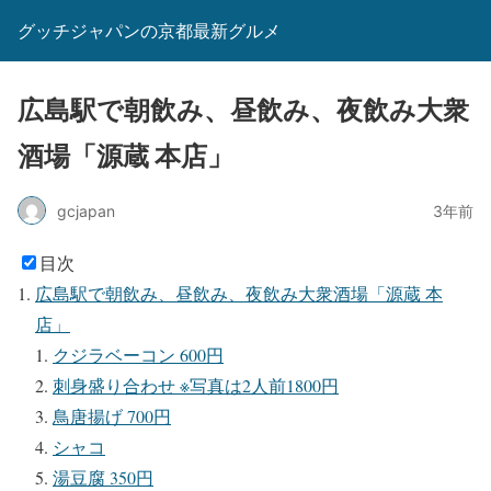
グッチジャパンの京都最新グルメ
広島駅で朝飲み、昼飲み、夜飲み大衆
酒場「源蔵 本店」
gcjapan
3年前
目次
広島駅で朝飲み、昼飲み、夜飲み大衆酒場「源蔵 本
店」
クジラベーコン 600円
刺身盛り合わせ ※写真は2人前1800円
鳥唐揚げ 700円
シャコ
湯豆腐 350円