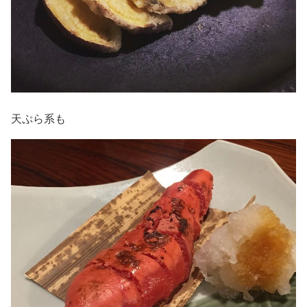
天ぷら系も