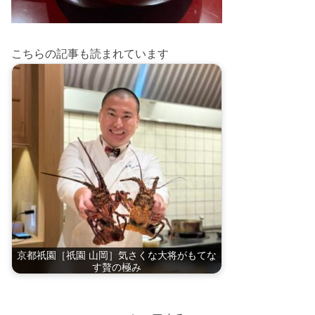
こちらの記事も読まれています
京都祇園［祇園 山岡］気さくな大将がもてな
す贅の極み