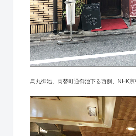
烏丸御池、両替町通御池下る西側、NHK