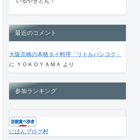
いるやきとん！
最近のコメント
大阪京橋の本格タイ料理「リトルバンコク」
に
ＹＯＫＯＹＡＭＡ
より
参加ランキング
にほんブログ村