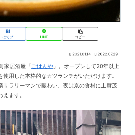
はてブ
LINE
コピー
2021.01.14
2022.07.29
町家居酒屋「
ごはんや
」。オープンして20年以上
を使用した本格的なカツランチがいただけます。
隣サラリーマンで賑わい、夜は京の食材に上賀茂
わえます。