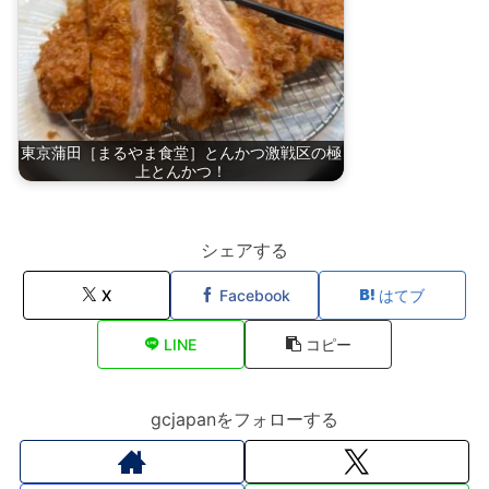
東京蒲田［まるやま食堂］とんかつ激戦区の極
上とんかつ！
シェアする
X
Facebook
はてブ
LINE
コピー
gcjapanをフォローする