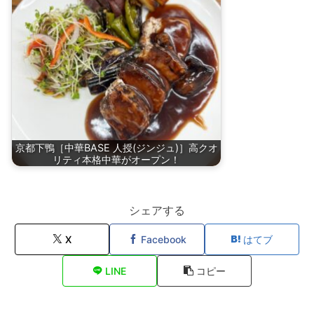
京都下鴨［中華BASE 人授(ジンジュ)］高クオ
リティ本格中華がオープン！
シェアする
X
Facebook
はてブ
LINE
コピー