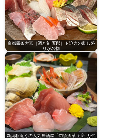
京都四条大宮［酒と旬 五郎］ド迫力の刺し盛
りが名物
新潟駅近くの人気居酒屋「旬魚酒菜 五郎 万代