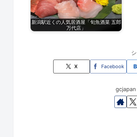
新潟駅近くの人気居酒屋「旬魚酒菜 五郎
万代店」
シ
X
Facebook
gcjap