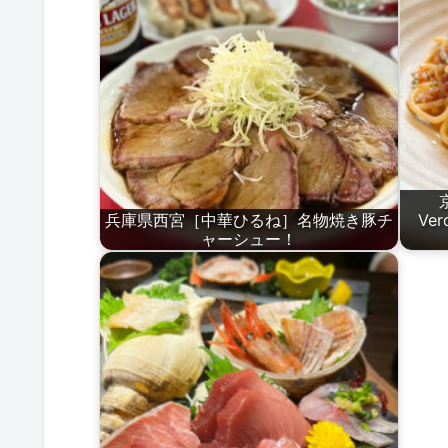
兵庫県西宮［中華ひるね］名物焼き豚チ
Ve
ャーシュー！