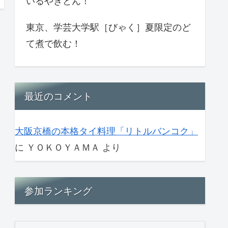
いるやきとん！
東京、学芸大学駅［びゃく］夏限定のど
て煮で飲む！
最近のコメント
大阪京橋の本格タイ料理「リトルバンコク」
に
ＹＯＫＯＹＡＭＡ
より
参加ランキング