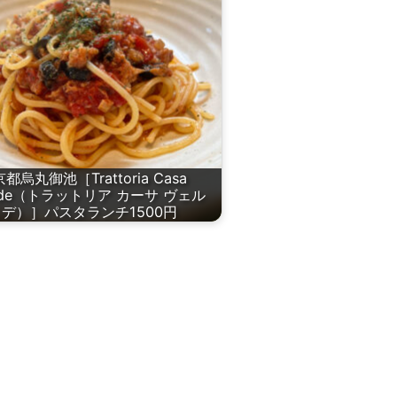
京都烏丸御池［Trattoria Casa
rde（トラットリア カーサ ヴェル
デ）］パスタランチ1500円