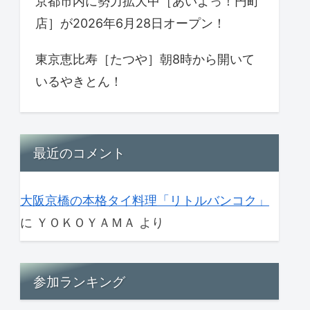
京都市内に勢力拡大中［あいよっ！円町
店］が2026年6月28日オープン！
東京恵比寿［たつや］朝8時から開いて
いるやきとん！
最近のコメント
大阪京橋の本格タイ料理「リトルバンコク」
に
ＹＯＫＯＹＡＭＡ
より
参加ランキング