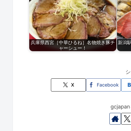
兵庫県西宮［中華ひるね］名物焼き豚チ
新潟
ャーシュー！
シ
X
Facebook
gcjap