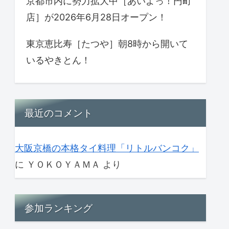
京都市内に勢力拡大中［あいよっ！円町
店］が2026年6月28日オープン！
東京恵比寿［たつや］朝8時から開いて
いるやきとん！
最近のコメント
大阪京橋の本格タイ料理「リトルバンコク」
に
ＹＯＫＯＹＡＭＡ
より
参加ランキング