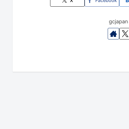
X
Facebook
gcjap