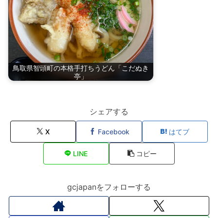
鳥取県智頭町の本格手打ちうどん「こだぬき
亭」
シェアする
X
Facebook
はてブ
LINE
コピー
gcjapanをフォローする