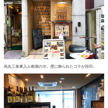
烏丸三条東入ル南側の2F。壁に飾られたコテが目印。