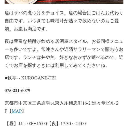
魚はサバの煮つけをチョイス。魚の場合はごはんお代わり
自由です。いつきても味噌汁が熱々で飲めないのもご愛
嬌。お腹も満足です。
夜は豊富な焼酎が飲める居酒屋スタイル。お昼同様メニュ
ーも多いですよ。常連さんや近隣サラリーマンで賑わうお
店です。ランチは丼や魚、好きなおかずが選べるので、近
くでお店を探すときには利用してみてくださいね。
■鉄亭～KUROGANE-TEI
075-221-6079
京都市中京区三条通烏丸東入ル梅忠町16-2 進々堂ビル２
F【
MAP
】
【昼】11：00〜15:00【夜】17:30～24:00