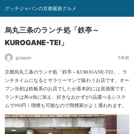
グッチジャパンの京都最新グルメ
烏丸三条のランチ処「鉄亭～
KUROGANE-TEI」
gcjapan
5年前
京都烏丸三条のランチ処「鉄亭～KUROGANE-TEI」。ラ
ンチタイムになるとサラリーマンで賑わうお店です。オー
プン当初は鉄板系のお店でしたが基本的には居酒屋です。
ランチは丼or魚に加え、好きなおかずが1品選べるシステ
ムで950円！喫煙も可能なので喫煙家がよく通われます。